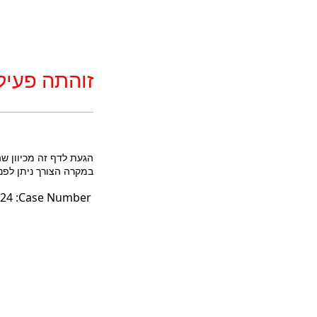
זוהתה פעיל
הגעת לדף זה מכיוון ש
במקרה הצורך ניתן לפנות לטלפון: 3852* או במייל לכתובת fo@court.gov.il
24
Case Number: