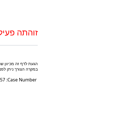
זוהתה פעיל
הגעת לדף זה מכיוון ש
במקרה הצורך ניתן לפנות לטלפון: 3852* או במייל לכתובת fo@court.gov.il
57
Case Number: