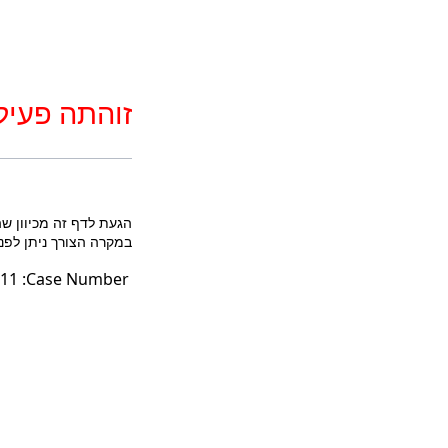
זוהתה פעיל
הגעת לדף זה מכיוון ש
במקרה הצורך ניתן לפנות לטלפון: 3852* או במייל לכתובת fo@court.gov.il
11
Case Number: