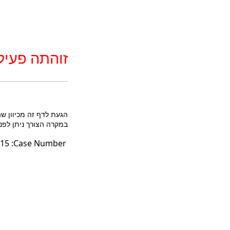
זוהתה פעיל
הגעת לדף זה מכיוון ש
במקרה הצורך ניתן לפנות לטלפון: 3852* או במייל לכתובת fo@court.gov.il
15
Case Number: