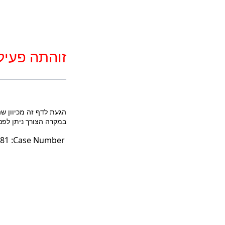
זוהתה פעיל
הגעת לדף זה מכיוון ש
במקרה הצורך ניתן לפנות לטלפון: 3852* או במייל לכתובת fo@court.gov.il
81
Case Number: