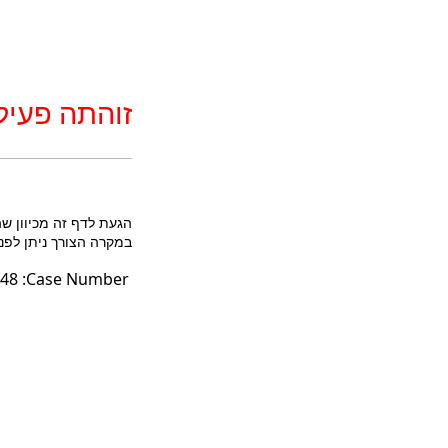
זוהתה פעיל
הגעת לדף זה מכיוון ש
במקרה הצורך ניתן לפנות לטלפון: 3852* או במייל לכתובת fo@court.gov.il
48
Case Number: